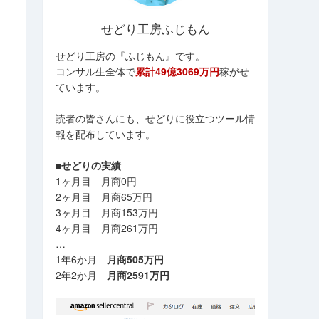
せどり工房ふじもん
せどり工房の『ふじもん』です。
コンサル生全体で
累計49億3069万円
稼がせ
ています。
読者の皆さんにも、せどりに役立つツール情
報を配布しています。
■せどりの実績
1ヶ月目 月商0円
2ヶ月目 月商65万円
3ヶ月目 月商153万円
4ヶ月目 月商261万円
…
1年6か月
月商505万円
2年2か月
月商2591万円