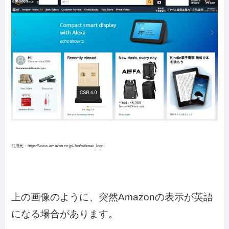
引用元：https://www.amazon.co.jp/-/en/ref=nav_logo
上の画像のように、突然Amazonの表示が英語
になる場合があります。