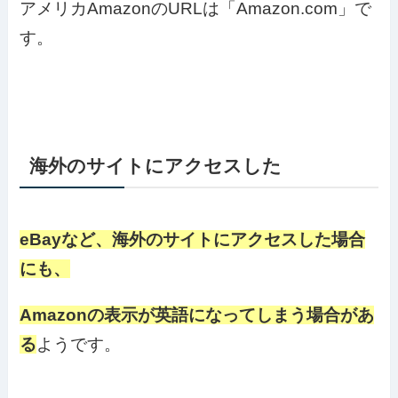
アメリカAmazonのURLは「Amazon.com」で
す。
海外のサイトにアクセスした
eBayなど、海外のサイトにアクセスした場合
にも、
Amazonの表示が英語になってしまう場合があ
る
ようです。