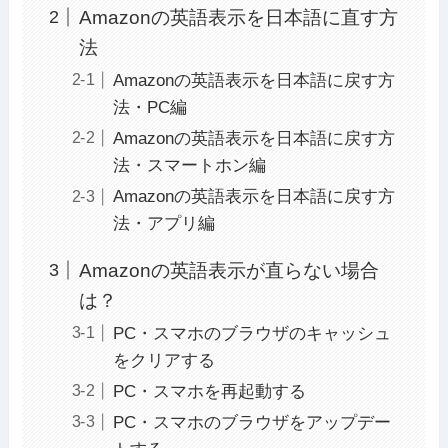
Amazonの英語表示を日本語に直す方
法
Amazonの英語表示を日本語に戻す方
法・PC編
Amazonの英語表示を日本語に戻す方
法・スマートホン編
Amazonの英語表示を日本語に戻す方
法・アプリ編
Amazonの英語表示が直らない場合
は？
PC・スマホのブラウザのキャッシュ
をクリアする
PC・スマホを再起動する
PC・スマホのブラウザをアップデー