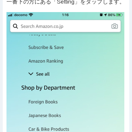
一番下の方にある「Setting」をタップします。