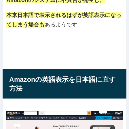
Amazonのシステムに不具合が発生し、
本来日本語で表示されるはずが英語表示になっ
てしまう場合も
あるようです。
Amazonの英語表示を日本語に直す
方法