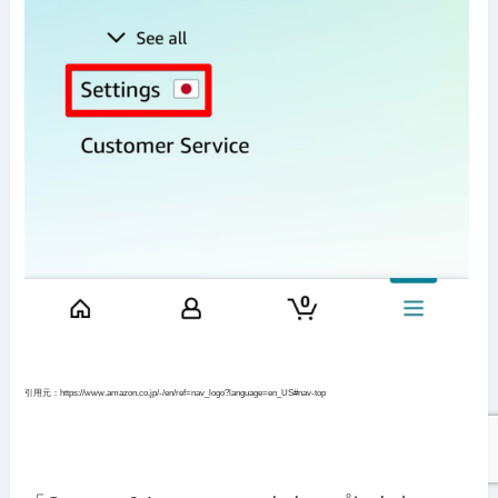
引用元：https://www.amazon.co.jp/-/en/ref=nav_logo?language=en_US#nav-top