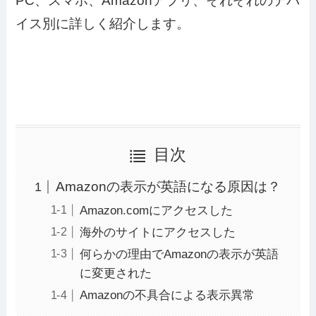
PC、スマホ、Amazonアプリ、それぞれのデバ
イス別に詳しく紹介します。
目次
Amazonの表示が英語になる原因は？
Amazon.comにアクセスした
海外のサイトにアクセスした
何らかの理由でAmazonの表示が英語
に変更された
Amazonの不具合による表示異常