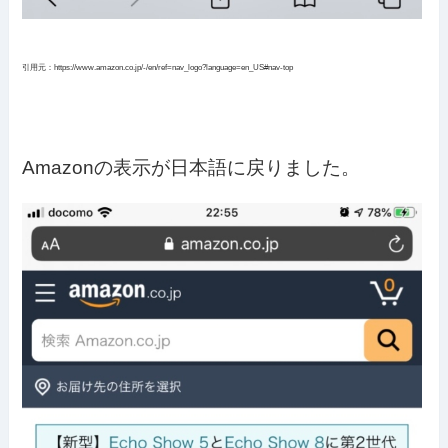
引用元：https://www.amazon.co.jp/-/en/ref=nav_logo?language=en_US#nav-top
Amazonの表示が日本語に戻りました。