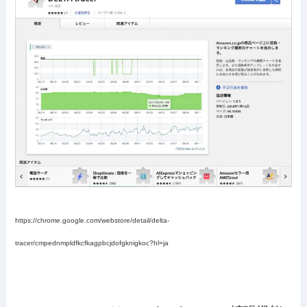
https://chrome.google.com/webstore/detail/delta-
tracer/cmpednmpldfkcfkagpbcjdofgknigkoc?hl=ja