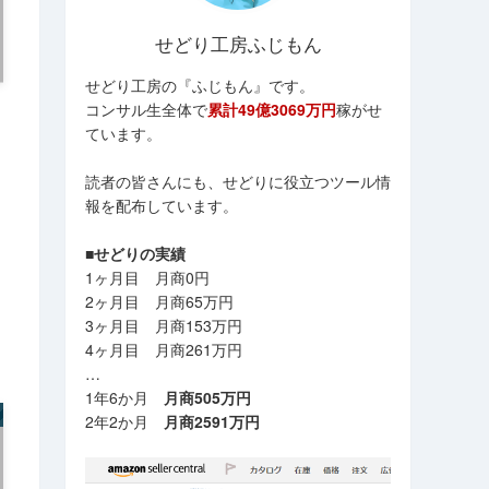
せどり工房ふじもん
せどり工房の『ふじもん』です。
コンサル生全体で
累計49億3069万円
稼がせ
ています。
読者の皆さんにも、せどりに役立つツール情
報を配布しています。
■せどりの実績
1ヶ月目 月商0円
2ヶ月目 月商65万円
3ヶ月目 月商153万円
4ヶ月目 月商261万円
…
1年6か月
月商505万円
2年2か月
月商2591万円