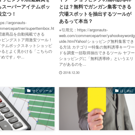
らスーパーアイテムボッ
とは？無料でガンガン集客できる
役立つ！
穴場スポットを抽出するツールが
あるって本当？
://argonauts-
mercepartner/superitembox.ht
※引用元：https://argonauts-
る関連商品を自動掲載できる
web.com/commercepartner/yahookeywordg
ショッピングストア用激安ツール！
uide.htmlYahoo!ショッピング無料集客でき
イテムボックスネットショッピ
る方法 カテゴリー特集の無料誘導キーワー
いるとよく見かける「こちらの
ドを調査一括取得抽出できるツール ヤフー
めです」や...
ショッピングに「無料誘導枠」というエリ
アがあるのを...
2018.12.30
せどりツール
はじめに