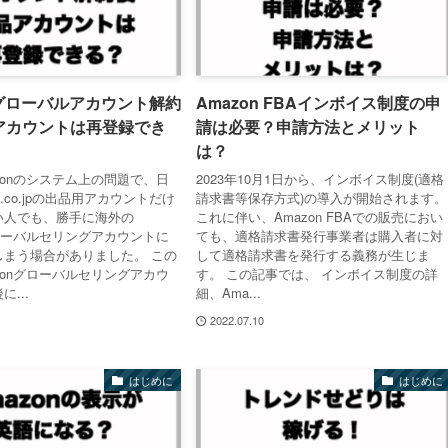
nグローバルアカウント解約
Amazon FBAインボイス制度の申
アカウントは再登録でき
請は必要？申請方法とメリット
は？
zonのシステム上の問題で、日
2023年10月1日から、インボイス制度(適格
n.co.jpの出品用アカウントだけ
請求書等保存方式)の導入が開始されます。
い人でも、勝手に海外の
これに伴い、Amazon FBAでの販売におい
グローバルセリングアカウントに
ても、適格請求書発行事業者は購入者に対
しまう場合がありました。 この
して適格請求書を発行する義務が生じま
zonグローバルセリングアカウ
す。 この記事では、 インボイス制度の詳
...
細、Ama...
2022.07.10
はじめに
はじめに