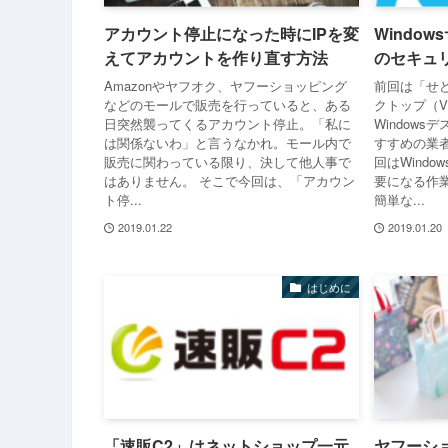
アカウント停止になった時にIPを変
Windo
えてアカウントを作り直す方法
のセキュ
Amazonやヤフオク、ヤフーショッピング
前回は「せど
などのモールで販売を行っていると、ある
クトップ（
日突然襲ってくるアカウント停止。「私に
Window
は関係ないわ」と言うなかれ。モール内で
すすめの業
販売に関わっている限り、決して他人事で
回はWind
はありません。 そこで今回は、「アカウン
要になる作
ト停...
簡単な...
2019.01.22
2019.01.20
はじめに
「速販C2」はネットショップ一元
ヤフーシ