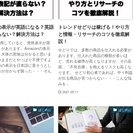
nの表示が英語になる？英語
トレンドせどりは稼げる！やり方
らない？解決方法は？
と情報・リサーチのコツを徹底解
説！
を利用していると、突然表示が英
があります。Amazonの表示
せどりでは、多数の商品を仕入れる必要が
、大体の意味は分かると思いま
あります。仕入れた商品の種類が多いほ
のままだとやっぱり不便ですよ
ど、売れる確率が高くなりますが、その反
zonの表示を日本語に直そうとし
面、「不良在庫」を抱えるリスクも高くな
方が分からず困った・・・そん
ります。 せどり初心者であれば、中々利益
が出る商品が見つからない・・・こんな悩
みを...
2021.05.11
はじめに
はじめに