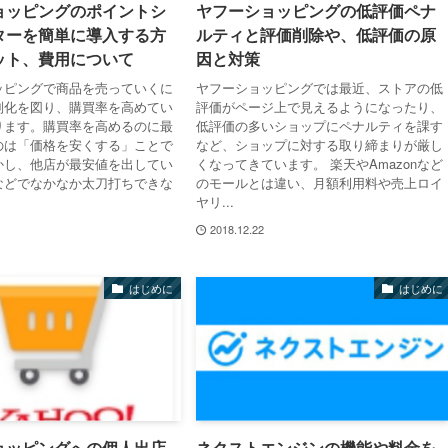
ョッピングのポイントシ
ヤフーショッピングの低評価ペナ
ターを簡単に導入する方
ルティと評価削除や、低評価の原
ット、費用について
因と対策
ッピングで商品を売っていくに
ヤフーショッピングでは最近、ストアの低
別化を図り、購買率を高めてい
評価がページ上で見えるようになったり、
ります。購買率を高めるのに最
低評価の多いショップにペナルティを課す
のは「価格を安くする」ことで
など、ショップに対する取り締まりが厳し
かし、他店が最安値を出してい
くなってきています。 楽天やAmazonなど
などでなかなか太刀打ちできな
のモールとは違い、月額利用料や売上ロイ
ヤリ...
2018.12.22
はじめに
はじめに
ョッピングへの個人出店
ネクストエンジンの機能や料金を