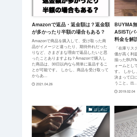
Amazonで返品・返金額は？返金額
BUYMA
が多かったり半額の場合もある？
ASIST
料金を解
Amazonで商品を購入して、受け取った商
品がイメージと違ったり、期待外れだった
「在庫リス
りなど、さまざまな理由で返品したいと思
価が高く利
ったことありますよね？Amazonで購入し
揃ったBUY
た商品は、30日以内なら簡単に返品するこ
ォームとし
とが可能です。 しかし、商品を受け取って
す。 しかし
からあ...
決まって口
うこと。出..
2021.04.26
2019.02.04
はじめに