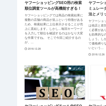
ヤフーショッピングSEO用の検索
ヤフーシ
順位調査ツールが高機能すぎる！
ミュレー
法とメリ
ヤフーショッピングでは商品の検索結果に
複数の店舗の商品が並ぶという特徴がある
ヤフーショ
ため、検索結果に上位表示させることが売
は他店と差
上に直結します。しかし...毎回キーワード
く必要があ
を入力して順位を確認するのはかなり大変
も効果的な
な作業ですね。 そこで今回ご紹介するの
しょう。し
が、...
て価格縛り
いという...
2018.12.28
2018.12.26
はじめに
ヤフーショッピングモール内SEO
ヤフーシ