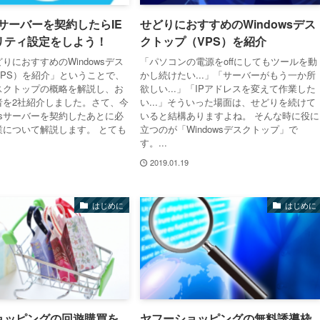
wsサーバーを契約したらIE
せどりにおすすめのWindowsデス
リティ設定をしよう！
クトップ（VPS）を紹介
りにおすすめのWindowsデス
「パソコンの電源をoffにしてもツールを動
VPS）を紹介」ということで、
かし続けたい...」「サーバーがもう一か所
sデスクトップの概略を解説し、お
欲しい...」「IPアドレスを変えて作業した
者を2社紹介しました。さて、今
い...」そういった場面は、せどりを続けて
owsサーバーを契約したあとに必
いると結構ありますよね。 そんな時に役に
業について解説します。 とても
立つのが「Windowsデスクトップ」で
す。...
2019.01.19
はじめに
はじめに
ョッピングの回遊購買を
ヤフーショッピングの無料誘導枠