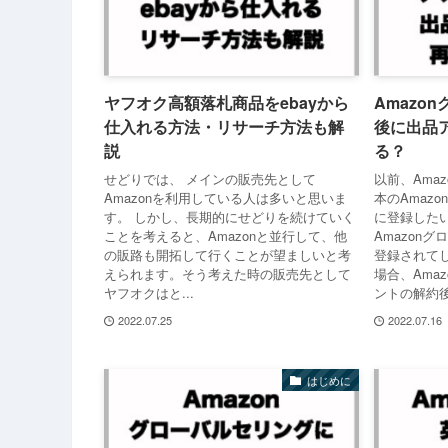
ヤフオク高額落札商品をebayから
Amazo
仕入れる方法・リサーチ方法も解
後に出品
説
る？
せどりでは、 メインの販売先として
以前、Ama
Amazonを利用している人は多いと思いま
本のAmazo
す。 しかし、長期的にせどりを続けていく
に登録した
ことを考えると、Amazonと並行して、他
Amazon
の販路も開拓して行くことが望ましいと考
登録されて
えられます。そう考えた時の販売先として
場合、Ama
ヤフオクはと...
ントの解約後に
2022.07.25
2022.07.16
はじめに