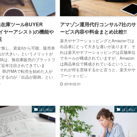
無在庫ツールBUYER
アマゾン運用代行コンサル7社のサ
(バイヤーアシスト)の機能や
ービス内容や料金まとめ比較!!
説
楽天やヤフーショッピングとAmazonでは
出品者にとって大きな違いがあります。そ
ク無し、資金0から可能、販売単
れは楽天やヤフーショッピングは店舗単位
益が大きい」というメリットが
でモールが構成されていますが、Amazon
MAは、無在庫販売のプラットフ
は商品単位で構成されているということ。
て近年注目されてきていま
それが何を意味するかと言うと、楽天やヤ
、BUYMAで転売を始めた人が
フーショッピ...
にするのが「出品が面倒」とい
.
2019.02.01
はじめに
はじめに