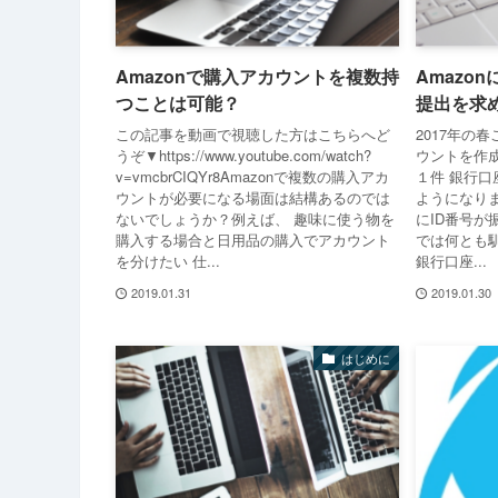
Amazonで購入アカウントを複数持
Amazo
つことは可能？
提出を求
この記事を動画で視聴した方はこちらへど
2017年の
うぞ▼https://www.youtube.com/watch?
ウントを作成
v=vmcbrCIQYr8Amazonで複数の購入アカ
１件 銀行
ウントが必要になる場面は結構あるのでは
ようになり
ないでしょうか？例えば、 趣味に使う物を
にID番号
購入する場合と日用品の購入でアカウント
では何とも
を分けたい 仕...
銀行口座...
2019.01.31
2019.01.30
はじめに