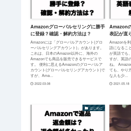
Amazonグローバルセリングに勝手
Amazo
に登録？確認・解約方法は？
表記が直
Amazonには「グローバルアカウント(グロ
Amazon
ーバルセリングアカウント)」があります。
語になること
これは、日本のAmazon以外に、海外の
が英語でも
Amazonでも商品を販売できるサービスで
すが、英語
す。 便利に思えるAmazonのグローバルア
ね。 Ama
カウント(グローバルセリングアカウント)で
ても、やり
すが、Ama...
な人も少...
2022.03.08
2021.05.18
はじめに