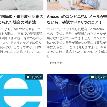
nに国民ID・銀行取引明細の
Amazonのコンビニ払いメールが
められた場合の対処法
ない時、確認すべき6つのこと！
春ごろより、Amazonで新規アカ
コンビニ払いで注文した場合、Amazonか
する際に、 国民IDの証明書類
らの「支払い番号」が記載されたメールが
口座明細１部の提出を求められる
届かないと支払いができません。コンビニ
ました。アメリカなどでは個人
払いの支払い番号が届かない事には商品が
が振られているそうですが、日本
手に入らない... これは焦りますよね。今回
馴染みのない名称です。さらに
はそんな時に確認すべき、6つのことを解
し...
2019.01.26
はじめに
はじめに